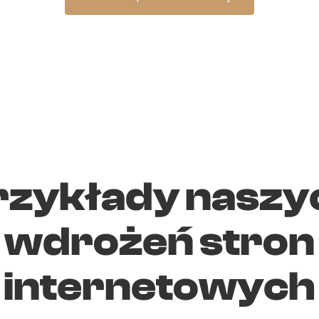
rzykłady naszy
wdrożeń stron
internetowych