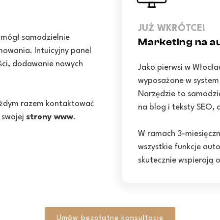
JUŻ WKRÓTCE!
 mógł samodzielnie
Marketing na au
owania. Intuicyjny panel
eści, dodawanie nowych
Jako pierwsi w Włocł
wyposażone w system a
Narzędzie to samodzie
 każdym razem kontaktować
na blog i teksty SEO,
 swojej
strony www
.
W ramach 3-miesięcz
wszystkie funkcje auto
skutecznie wspierają 
Umów bezpłatne konsultacje