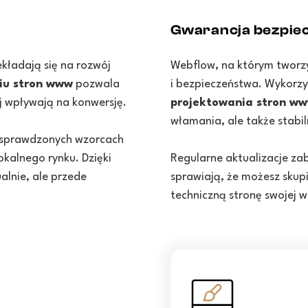
Gwarancja bezpie
ekładają się na rozwój
Webflow, na którym tworz
iu stron www
pozwala
i bezpieczeństwa. Wykorz
ej wpływają na konwersję.
projektowania stron w
włamania, ale także stabil
sprawdzonych wzorcach
okalnego rynku. Dzięki
Regularne aktualizacje z
alnie, ale przede
sprawiają, że możesz skupi
techniczną stronę swojej w