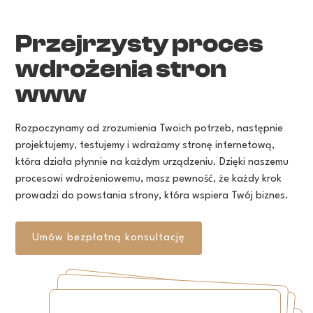
Przejrzysty
proces
wdrożenia
stron
www
Rozpoczynamy
od
zrozumienia
Twoich
potrzeb,
następnie
projektujemy,
testujemy
i
wdrażamy
stronę
internetową,
która
działa
płynnie
na
każdym
urządzeniu.
Dzięki
naszemu
procesowi
wdrożeniowemu,
masz
pewność,
że
każdy
krok
prowadzi
do
powstania
strony,
która
wspiera
Twój
biznes.
Umów
bezpłatną
konsultację