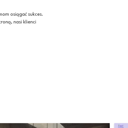
rmom osiągać sukces.
oną, nasi klienci