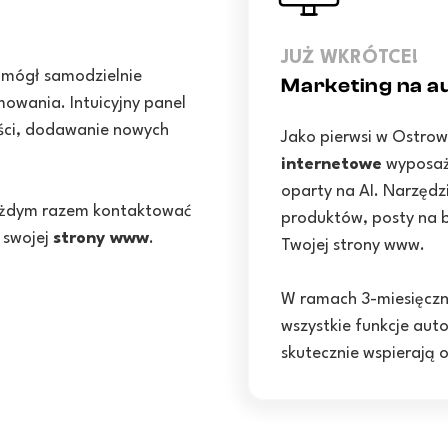
JUŻ WKRÓTCE!
 mógł samodzielnie
Marketing na au
owania. Intuicyjny panel
eści, dodawanie nowych
Jako pierwsi w Ostro
internetowe
wyposażo
oparty na AI. Narzędz
 każdym razem kontaktować
produktów, posty na b
 swojej
strony www
.
Twojej strony www.
W ramach 3-miesięcz
wszystkie funkcje auto
skutecznie wspierają 