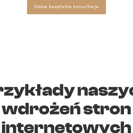
Umów bezpłatne konsultacje
rzykłady naszy
wdrożeń stron
internetowych