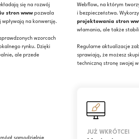
ekładają się na rozwój
Webflow, na którym tworz
iu stron www
pozwala
i bezpieczeństwa. Wykorz
ej wpływają na konwersję.
projektowania stron w
włamania, ale także stabil
sprawdzonych wzorcach
okalnego rynku. Dzięki
Regularne aktualizacje z
alnie, ale przede
sprawiają, że możesz skupi
techniczną stronę swojej w
JUŻ WKRÓTCE!
 mógł samodzielnie