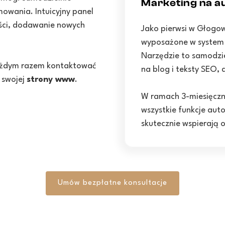
Marketing na au
owania. Intuicyjny panel
eści, dodawanie nowych
Jako pierwsi w Głogo
wyposażone w system a
Narzędzie to samodzie
 każdym razem kontaktować
na blog i teksty SEO,
 swojej
strony www
.
W ramach 3-miesięcz
wszystkie funkcje auto
skutecznie wspierają 
Umów bezpłatne konsultacje