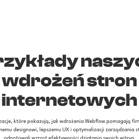
rzykłady naszy
wdrożeń stron
internetowych
zacje, które pokazują, jak wdrożenia Webflow pomagają fi
nemu designowi, lepszemu UX i optymalizacji zarządzania str
odnotowali wzrost efektywności działania swoich witryn.