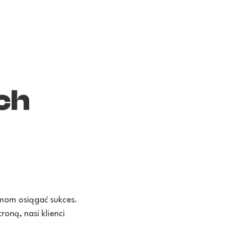
ch
rmom osiągać sukces.
oną, nasi klienci