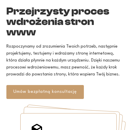
Przejrzysty
proces
wdrożenia
stron
www
Rozpoczynamy
od
zrozumienia
Twoich
potrzeb,
następnie
projektujemy,
testujemy
i
wdrażamy
stronę
internetową,
która
działa
płynnie
na
każdym
urządzeniu.
Dzięki
naszemu
procesowi
wdrożeniowemu,
masz
pewność,
że
każdy
krok
prowadzi
do
powstania
strony,
która
wspiera
Twój
biznes.
Umów
bezpłatną
konsultację