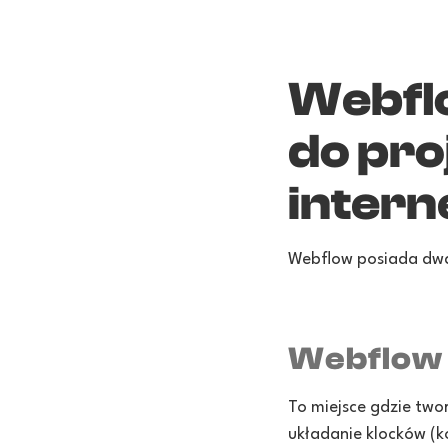
Webflo
do pro
inter
Webflow posiada dwa
Webflow 
To miejsce gdzie two
układanie klocków (k