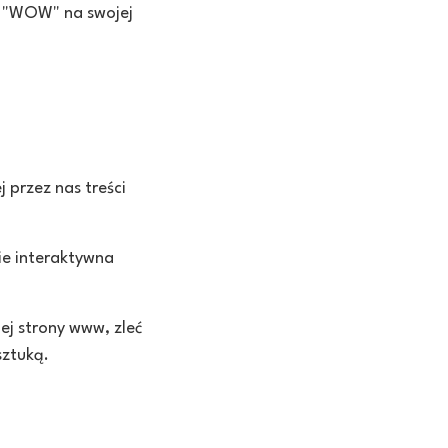
tu "WOW" na swojej
 przez nas treści
ie interaktywna
ej strony www, zleć
sztuką.