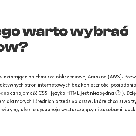
ego warto wybrać
ow?
, działające na chmurze obliczeniowej Amazon (AWS). Pozw
raktywnych stron internetowych bez konieczności posiadan
jednak znajomość CSS i języka HTML jest niezbędna 😉 ). Dzi
m dla małych i średnich przedsiębiorstw, które chcą stworz
witrynę, ale nie dysponują wystarczającymi zasobami ludzk