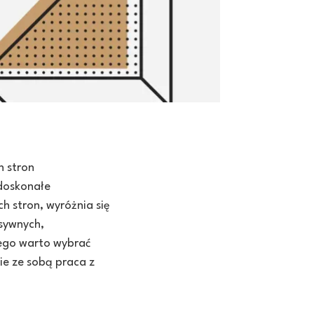
h stron
 doskonałe
h stron, wyróżnia się
sywnych,
zego warto wybrać
ie ze sobą praca z