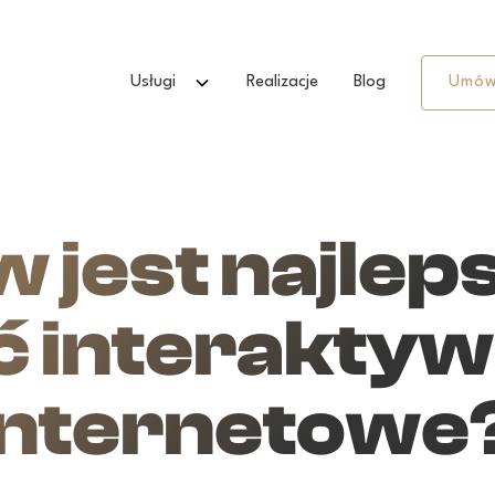
Usługi
Realizacje
Blog
Umów
 jest najlep
ć interakty
internetowe