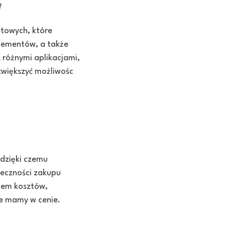
w
etowych, które
elementów, a także
 różnymi aplikacjami,
zwiększyć możliwośc
 dzięki czemu
ieczności zakupu
ędem kosztów,
że mamy w cenie.