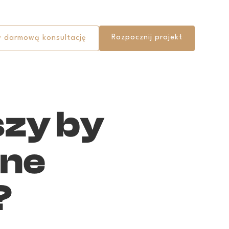
Rozpocznij projekt
 darmową konsultację
szy by
wne
?