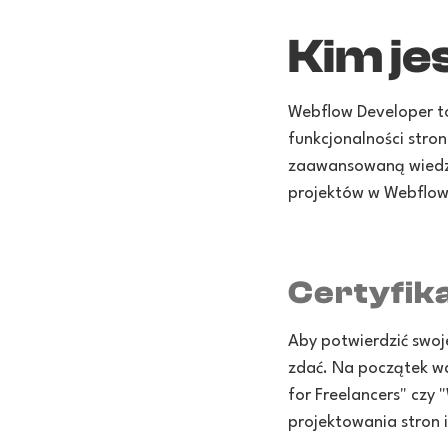
Kim je
Webflow Developer to
funkcjonalności stron
zaawansowaną wiedzę
projektów w Webflow.
Certyfik
Aby potwierdzić swoj
zdać. Na początek wa
for Freelancers" cz
projektowania stron