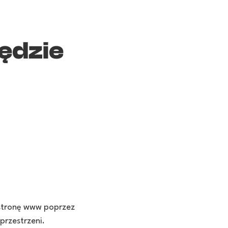
ędzie
y stronę www poprzez
przestrzeni.