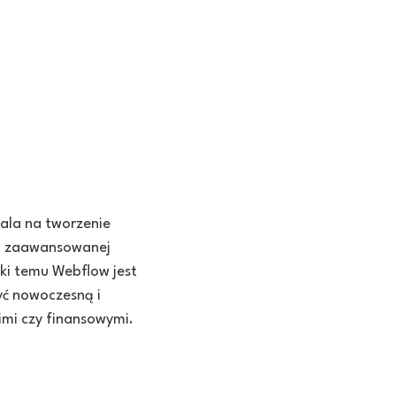
ala na tworzenie
ia zaawansowanej
ęki temu Webflow jest
yć nowoczesną i
imi czy finansowymi.