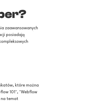
per?
enia zaawansowanych
acji posiadają
 kompleksowych
yfikatów, które można
flow 101", "Webflow
ę na temat